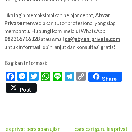
Jika ingin memaksimalkan belajar cepat,
Abyan
Private
menyediakan tutor profesional yang siap
membantu. Hubungi kami melalui WhatsApp
082316716328
atau email
cs@abyan-private.com
untuk informasi lebih lanjut dan konsultasi gratis!
Bagikan Informasi:
Facebook
Messenger
Twitter
WhatsApp
Line
Telegram
Copy
Share
Link
Post
Navigasi
les privat persiapan ujian
cara cari guru les privat