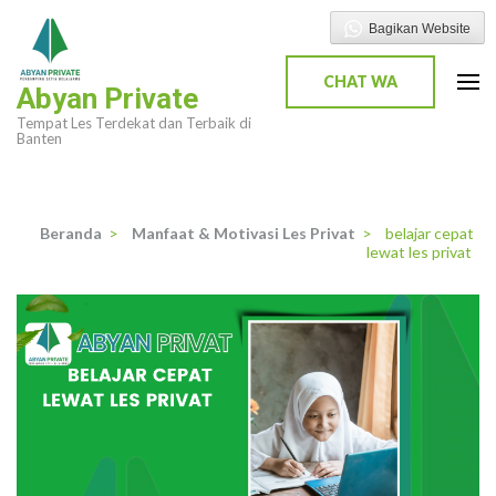
Lompat
Bagikan Website
ke
konten
CHAT WA
Abyan Private
(Tekan
Tempat Les Terdekat dan Terbaik di
Enter)
Banten
Beranda
>
Manfaat & Motivasi Les Privat
>
belajar cepat
lewat les privat