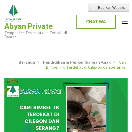
Lompat
Bagikan Website
ke
konten
CHAT WA
Abyan Private
(Tekan
Tempat Les Terdekat dan Terbaik di
Enter)
Banten
Beranda
>
Pendidikan & Pengembangan Anak
>
Cari
Bimbel TK Terdekat di Cilegon dan Serang?