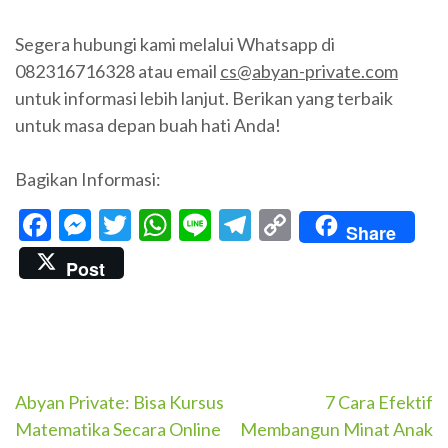
Segera hubungi kami melalui Whatsapp di
082316716328 atau email
cs@abyan-private.com
untuk informasi lebih lanjut. Berikan yang terbaik
untuk masa depan buah hati Anda!
Bagikan Informasi:
Facebook
Messenger
Twitter
WhatsApp
Line
Telegram
Copy
Share
Link
Post
Navigasi
Abyan Private: Bisa Kursus
7 Cara Efektif
Matematika Secara Online
Membangun Minat Anak
pos