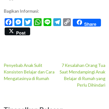
Bagikan Informasi:
Facebook
Messenger
Twitter
WhatsApp
Line
Telegram
Copy
Share
Link
Post
Navigasi
Penyebab Anak Sulit
7 Kesalahan Orang Tua
Konsisten Belajar dan Cara
Saat Mendampingi Anak
pos
Mengatasinya di Rumah
Belajar di Rumah yang
Perlu Dihindari