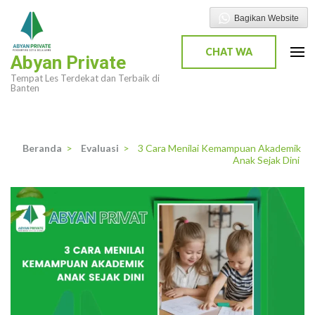
Lompat
Bagikan Website
ke
konten
CHAT WA
Abyan Private
(Tekan
Tempat Les Terdekat dan Terbaik di
Enter)
Banten
Beranda
>
Evaluasi
>
3 Cara Menilai Kemampuan Akademik
Anak Sejak Dini