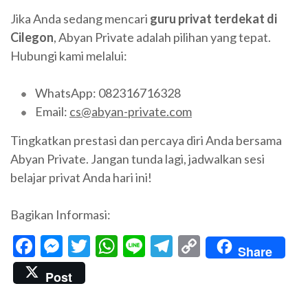
Jika Anda sedang mencari
guru privat terdekat di
Cilegon
, Abyan Private adalah pilihan yang tepat.
Hubungi kami melalui:
WhatsApp: 082316716328
Email:
cs@abyan-private.com
Tingkatkan prestasi dan percaya diri Anda bersama
Abyan Private. Jangan tunda lagi, jadwalkan sesi
belajar privat Anda hari ini!
Bagikan Informasi:
Facebook
Messenger
Twitter
WhatsApp
Line
Telegram
Copy
Share
Link
Post