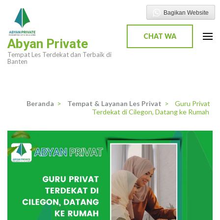
Lompat
Bagikan Website
ke
konten
CHAT WA
Abyan Private
(Tekan
Tempat Les Terdekat dan Terbaik di
Enter)
Banten
Beranda
>
Tempat & Layanan Les Privat
>
Guru Privat
Terdekat di Cilegon, Datang ke Rumah