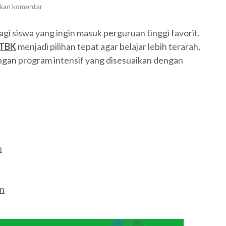
lkan komentar
i siswa yang ingin masuk perguruan tinggi favorit.
UTBK
menjadi pilihan tepat agar belajar lebih terarah,
ngan program intensif yang disesuaikan dengan
n
an