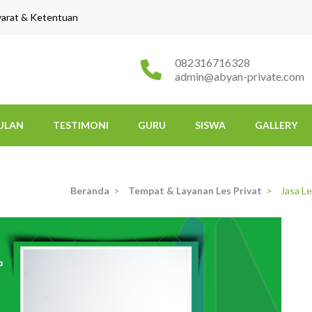
yarat & Ketentuan
082316716328
admin@abyan-private.com
ULAN
TESTIMONI
GURU
SISWA
GALLERY
Beranda
>
Tempat & Layanan Les Privat
>
Jasa L