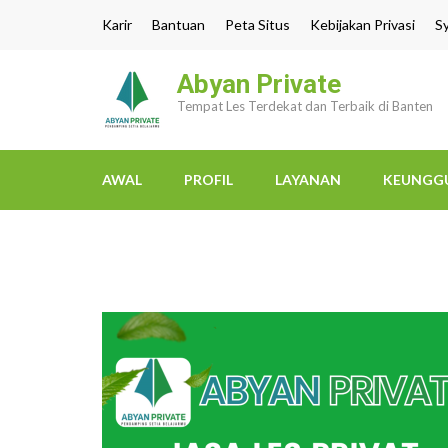
Lompat
Karir
Bantuan
Peta Situs
Kebijakan Privasi
S
ke
konten
Abyan Private
(Tekan
Tempat Les Terdekat dan Terbaik di Banten
Enter)
AWAL
PROFIL
LAYANAN
KEUNGG