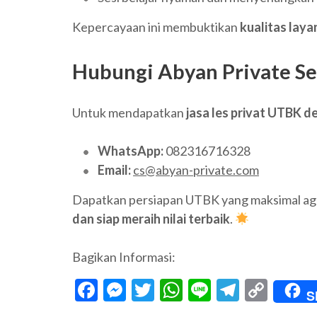
Kepercayaan ini membuktikan
kualitas laya
Hubungi Abyan Private S
Untuk mendapatkan
jasa les privat UTBK d
WhatsApp:
082316716328
Email:
cs@abyan-private.com
Dapatkan persiapan UTBK yang maksimal ag
dan siap meraih nilai terbaik
.
Bagikan Informasi:
Facebook
Messenger
Twitter
WhatsApp
Line
Telegr
Cop
S
Link