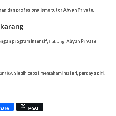
nan dan profesionalisme tutor Abyan Private
.
ekarang
engan program intensif
, hubungi
Abyan Private
:
ar siswa
lebih cepat memahami materi, percaya diri,
am
y
hare
Post