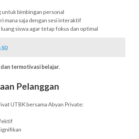
 untuk bimbingan personal
ri mana saja dengan sesi interaktif
luang siswa agar tetap fokus dan optimal
a SD
 dan termotivasi belajar
.
yaan Pelanggan
rivat UTBK bersama Abyan Private:
fektif
ignifikan