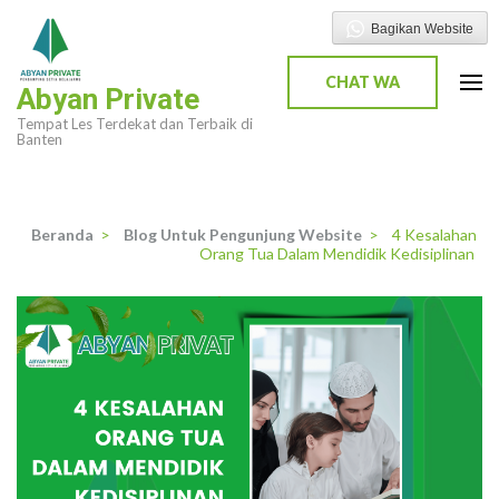
Lompat
Bagikan Website
ke
konten
CHAT WA
Abyan Private
(Tekan
Tempat Les Terdekat dan Terbaik di
Enter)
Banten
Beranda
>
Blog Untuk Pengunjung Website
>
4 Kesalahan
Orang Tua Dalam Mendidik Kedisiplinan