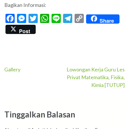
Bagikan Informasi:
Facebook
Messenger
Twitter
WhatsApp
Line
Telegram
Copy
Share
Link
Post
Navigasi
Gallery
Lowongan Kerja Guru Les
Privat Matematika, Fisika,
pos
Kimia [TUTUP]
Tinggalkan Balasan