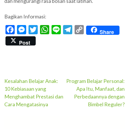
dan mengurangi rasa bosan saat latihan.
Bagikan Informasi:
Facebook
Messenger
Twitter
WhatsApp
Line
Telegram
Copy
Share
Link
Post
Navigasi
Kesalahan Belajar Anak:
Program Belajar Personal:
10 Kebiasaan yang
Apa Itu, Manfaat, dan
pos
Menghambat Prestasi dan
Perbedaannya dengan
Cara Mengatasinya
Bimbel Reguler?