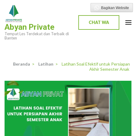
Lompat
Bagikan Website
ke
konten
CHAT WA
Abyan Private
(Tekan
Tempat Les Terdekat dan Terbaik di
Enter)
Banten
Beranda
>
Latihan
>
Latihan Soal Efektif untuk Persiapan
Akhir Semester Anak