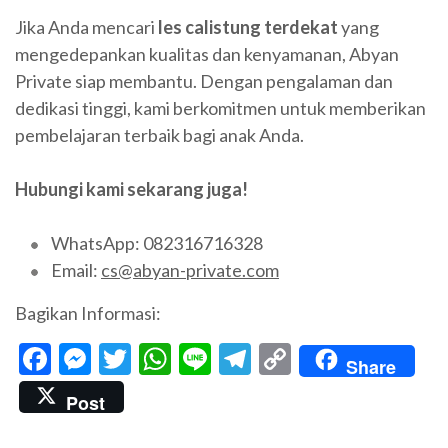
Jika Anda mencari
les calistung terdekat
yang
mengedepankan kualitas dan kenyamanan, Abyan
Private siap membantu. Dengan pengalaman dan
dedikasi tinggi, kami berkomitmen untuk memberikan
pembelajaran terbaik bagi anak Anda.
Hubungi kami sekarang juga!
WhatsApp: 082316716328
Email:
cs@abyan-private.com
Bagikan Informasi:
Facebook
Messenger
Twitter
WhatsApp
Line
Telegram
Copy
Share
Link
Post