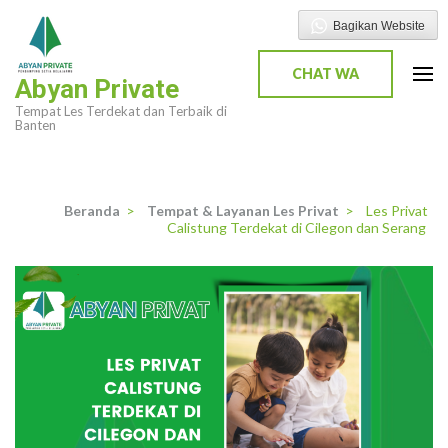
Lompat
Bagikan Website
ke
konten
CHAT WA
Abyan Private
(Tekan
Tempat Les Terdekat dan Terbaik di
Enter)
Banten
Beranda
>
Tempat & Layanan Les Privat
>
Les Privat
Calistung Terdekat di Cilegon dan Serang