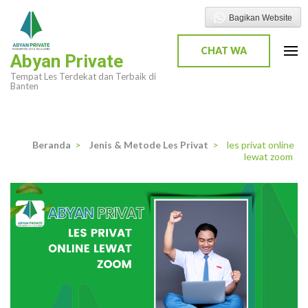
Lompat
Bagikan Website
ke
konten
CHAT WA
Abyan Private
(Tekan
Tempat Les Terdekat dan Terbaik di
Enter)
Banten
Beranda
>
Jenis & Metode Les Privat
>
les privat online
lewat zoom