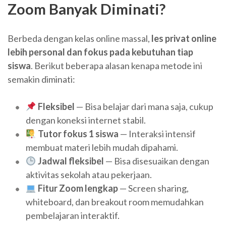
Zoom Banyak Diminati?
Berbeda dengan kelas online massal,
les privat online
lebih personal dan fokus pada kebutuhan tiap
siswa
. Berikut beberapa alasan kenapa metode ini
semakin diminati:
Fleksibel
— Bisa belajar dari mana saja, cukup
dengan koneksi internet stabil.
Tutor fokus 1 siswa
— Interaksi intensif
membuat materi lebih mudah dipahami.
Jadwal fleksibel
— Bisa disesuaikan dengan
aktivitas sekolah atau pekerjaan.
Fitur Zoom lengkap
— Screen sharing,
whiteboard, dan breakout room memudahkan
pembelajaran interaktif.