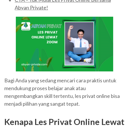
Abyan Private!
Bagi Anda yang sedang mencari cara praktis untuk
mendukung proses belajar anak atau
mengembangkan skill tertentu, les privat online bisa
menjadi pilihan yang sangat tepat.
Kenapa Les Privat Online Lewat