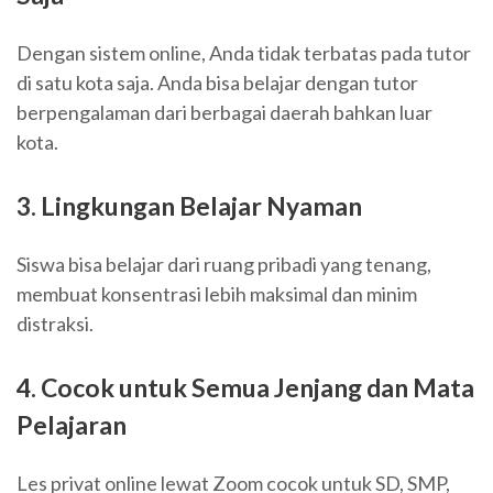
Dengan sistem online, Anda tidak terbatas pada tutor
di satu kota saja. Anda bisa belajar dengan tutor
berpengalaman dari berbagai daerah bahkan luar
kota.
3.
Lingkungan Belajar Nyaman
Siswa bisa belajar dari ruang pribadi yang tenang,
membuat konsentrasi lebih maksimal dan minim
distraksi.
4.
Cocok untuk Semua Jenjang dan Mata
Pelajaran
Les privat online lewat Zoom cocok untuk SD, SMP,