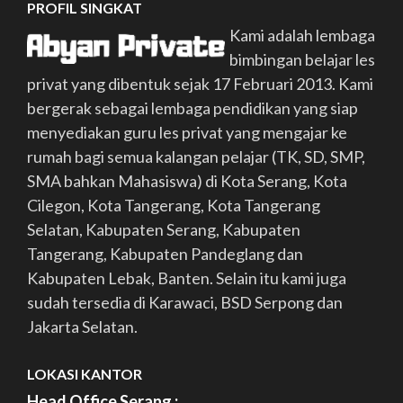
PROFIL SINGKAT
Kami adalah lembaga
bimbingan belajar les
privat yang dibentuk sejak 17 Februari 2013. Kami
bergerak sebagai lembaga pendidikan yang siap
menyediakan guru les privat yang mengajar ke
rumah bagi semua kalangan pelajar (TK, SD, SMP,
SMA bahkan Mahasiswa) di Kota Serang, Kota
Cilegon, Kota Tangerang, Kota Tangerang
Selatan, Kabupaten Serang, Kabupaten
Tangerang, Kabupaten Pandeglang dan
Kabupaten Lebak, Banten. Selain itu kami juga
sudah tersedia di Karawaci, BSD Serpong dan
Jakarta Selatan.
LOKASI KANTOR
Head Office Serang :