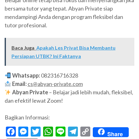
bersama tutor yang tepat. Abyan Private siap
mendampingi Anda dengan program fleksibel dan
tutor profesional.
Baca Juga
Apakah Les Privat Bisa Membantu
Persiapan UTBK? Ini Faktanya
Whatsapp:
082316716328
Email:
cs@abyan-private.com
Abyan Private
– Belajar jadi lebih mudah, fleksibel,
dan efektif lewat Zoom!
Bagikan Informasi:
Facebook
Messenger
Twitter
WhatsApp
Line
Telegram
Copy
Share