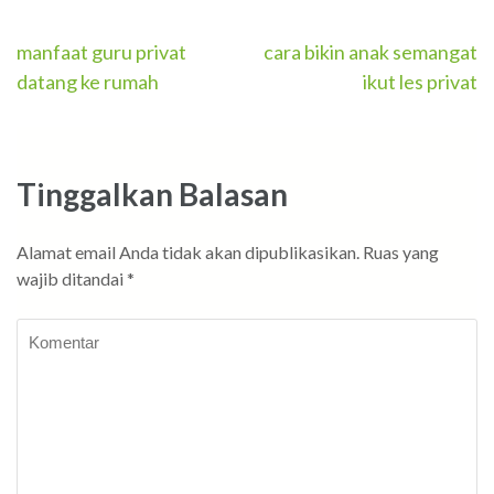
Navigasi
manfaat guru privat
cara bikin anak semangat
datang ke rumah
ikut les privat
pos
Tinggalkan Balasan
Alamat email Anda tidak akan dipublikasikan.
Ruas yang
wajib ditandai
*
Komentar