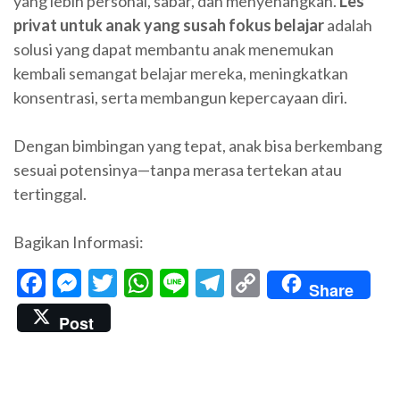
yang lebih personal, sabar, dan menyenangkan.
Les
privat untuk anak yang susah fokus belajar
adalah
solusi yang dapat membantu anak menemukan
kembali semangat belajar mereka, meningkatkan
konsentrasi, serta membangun kepercayaan diri.
Dengan bimbingan yang tepat, anak bisa berkembang
sesuai potensinya—tanpa merasa tertekan atau
tertinggal.
Bagikan Informasi:
Facebook
Messenger
Twitter
WhatsApp
Line
Telegram
Copy
Share
Link
Post