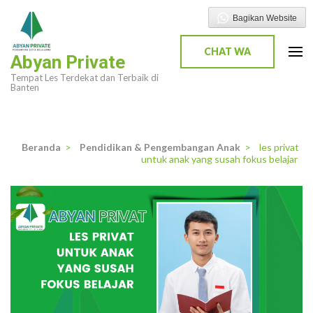
Lompat
Bagikan Website
ke
konten
CHAT WA
Abyan Private
(Tekan
Tempat Les Terdekat dan Terbaik di
Enter)
Banten
Beranda
>
Pendidikan & Pengembangan Anak
>
les privat
untuk anak yang susah fokus belajar