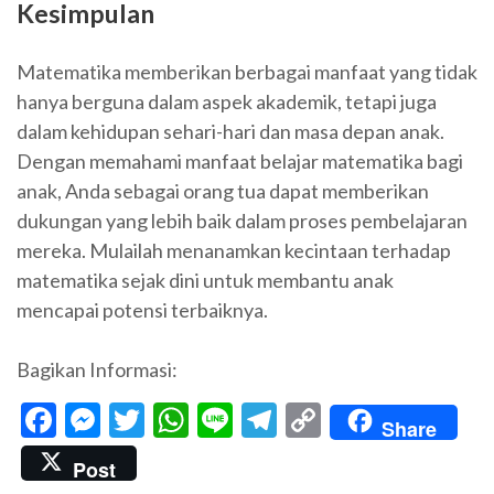
Kesimpulan
Matematika memberikan berbagai manfaat yang tidak
hanya berguna dalam aspek akademik, tetapi juga
dalam kehidupan sehari-hari dan masa depan anak.
Dengan memahami manfaat belajar matematika bagi
anak, Anda sebagai orang tua dapat memberikan
dukungan yang lebih baik dalam proses pembelajaran
mereka. Mulailah menanamkan kecintaan terhadap
matematika sejak dini untuk membantu anak
mencapai potensi terbaiknya.
Bagikan Informasi:
Facebook
Messenger
Twitter
WhatsApp
Line
Telegram
Copy
Share
Link
Post