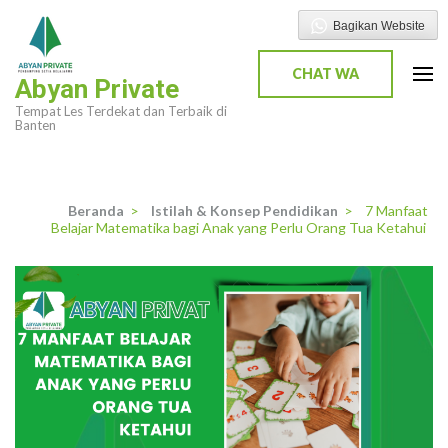
Lompat
Bagikan Website
ke
konten
CHAT WA
Abyan Private
(Tekan
Tempat Les Terdekat dan Terbaik di
Enter)
Banten
Beranda
>
Istilah & Konsep Pendidikan
>
7 Manfaat
Belajar Matematika bagi Anak yang Perlu Orang Tua Ketahui