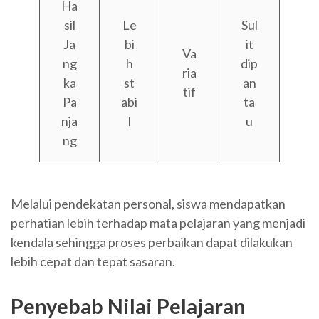
Ha
sil
Le
Sul
Ja
bi
it
Va
ng
h
dip
ria
ka
st
an
tif
Pa
abi
ta
nja
l
u
ng
Melalui pendekatan personal, siswa mendapatkan
perhatian lebih terhadap mata pelajaran yang menjadi
kendala sehingga proses perbaikan dapat dilakukan
lebih cepat dan tepat sasaran.
Penyebab Nilai Pelajaran