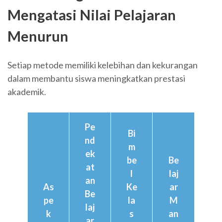
Mengatasi Nilai Pelajaran
Menurun
Setiap metode memiliki kelebihan dan kekurangan
dalam membantu siswa meningkatkan prestasi
akademik.
Pe
Bi
nd
m
ek
be
Be
at
l
laj
an
As
Ke
ar
Be
pe
la
M
laj
k
s
an
ar