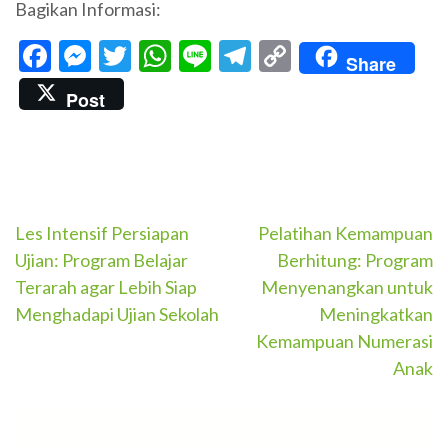
Bagikan Informasi:
Facebook
Messenger
Twitter
WhatsApp
Line
Telegram
Copy
Share
Link
Post
Navigasi
Les Intensif Persiapan
Pelatihan Kemampuan
Ujian: Program Belajar
Berhitung: Program
pos
Terarah agar Lebih Siap
Menyenangkan untuk
Menghadapi Ujian Sekolah
Meningkatkan
Kemampuan Numerasi
Anak