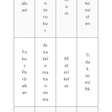
alu
n
ko
u
asi
te
nsi
m
ru
st
ku
en
r
Ar
Fo
ea
Ti
ku
kel
M
da
s
e
at
k
Pe
ma
eri
sp
rb
ha
kel
esi
aik
n
as
fik
an
sis
wa