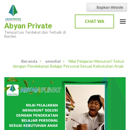
Lompat
Bagikan Website
ke
konten
CHAT WA
Abyan Private
(Tekan
Tempat Les Terdekat dan Terbaik di
Enter)
Banten
Beranda
>
emedial
>
Nilai Pelajaran Menurun? Solusi
dengan Pendekatan Belajar Personal Sesuai Kebutuhan Anak