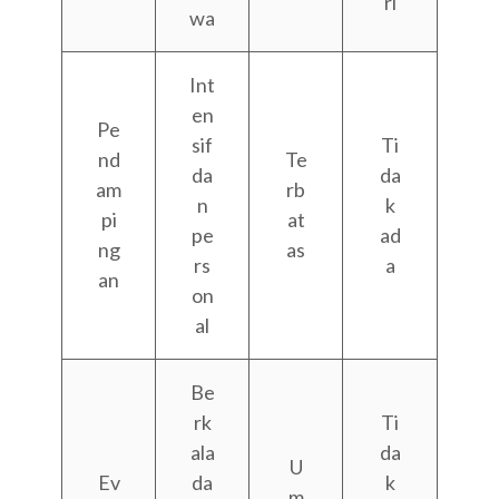
ri
wa
Int
en
Pe
sif
Ti
nd
Te
da
da
am
rb
n
k
pi
at
pe
ad
ng
as
rs
a
an
on
al
Be
rk
Ti
ala
da
U
Ev
da
k
m