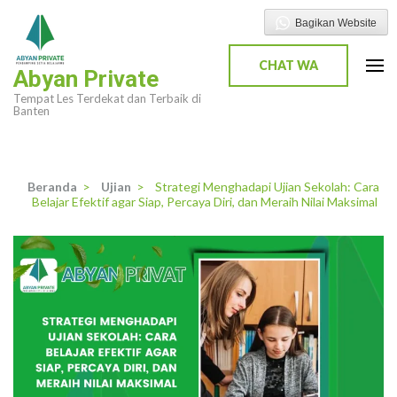
Lompat
Bagikan Website
ke
konten
CHAT WA
Abyan Private
(Tekan
Tempat Les Terdekat dan Terbaik di
Enter)
Banten
Beranda
>
Ujian
>
Strategi Menghadapi Ujian Sekolah: Cara
Belajar Efektif agar Siap, Percaya Diri, dan Meraih Nilai Maksimal