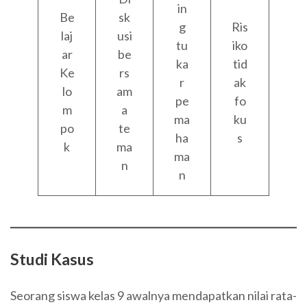
in
Be
sk
g
Ris
laj
usi
tu
iko
ar
be
ka
tid
Ke
rs
r
ak
lo
am
pe
fo
m
a
ma
ku
po
te
ha
s
k
ma
ma
n
n
Studi Kasus
Seorang siswa kelas 9 awalnya mendapatkan nilai rata-