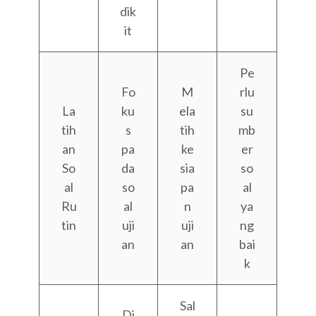
dik
it
Pe
Fo
M
rlu
La
ku
ela
su
tih
s
tih
mb
an
pa
ke
er
So
da
sia
so
al
so
pa
al
Ru
al
n
ya
tin
uji
uji
ng
an
an
bai
k
Sal
Di