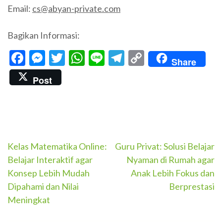
Email:
cs@abyan-private.com
Bagikan Informasi:
Facebook
Messenger
Twitter
WhatsApp
Line
Telegram
Copy
Share
Link
Post
Navigasi
Kelas Matematika Online:
Guru Privat: Solusi Belajar
Belajar Interaktif agar
Nyaman di Rumah agar
pos
Konsep Lebih Mudah
Anak Lebih Fokus dan
Dipahami dan Nilai
Berprestasi
Meningkat