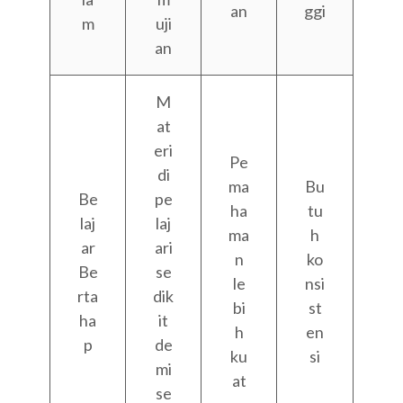
an
ggi
m
uji
an
M
at
eri
Pe
di
ma
Bu
Be
pe
ha
tu
laj
laj
ma
h
ar
ari
n
ko
Be
se
le
nsi
rta
dik
bi
st
ha
it
h
en
p
de
ku
si
mi
at
se