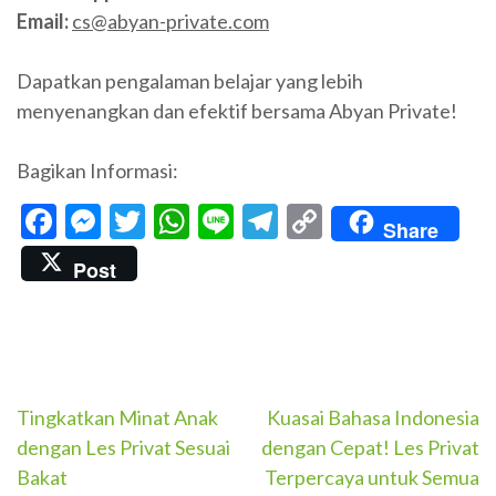
Email:
cs@abyan-private.com
Dapatkan pengalaman belajar yang lebih
menyenangkan dan efektif bersama Abyan Private!
Bagikan Informasi:
Facebook
Messenger
Twitter
WhatsApp
Line
Telegram
Copy
Share
Link
Post
Navigasi
Tingkatkan Minat Anak
Kuasai Bahasa Indonesia
dengan Les Privat Sesuai
dengan Cepat! Les Privat
pos
Bakat
Terpercaya untuk Semua