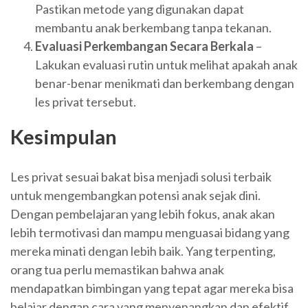
Pastikan metode yang digunakan dapat
membantu anak berkembang tanpa tekanan.
Evaluasi Perkembangan Secara Berkala
–
Lakukan evaluasi rutin untuk melihat apakah anak
benar-benar menikmati dan berkembang dengan
les privat tersebut.
Kesimpulan
Les privat sesuai bakat bisa menjadi solusi terbaik
untuk mengembangkan potensi anak sejak dini.
Dengan pembelajaran yang lebih fokus, anak akan
lebih termotivasi dan mampu menguasai bidang yang
mereka minati dengan lebih baik. Yang terpenting,
orang tua perlu memastikan bahwa anak
mendapatkan bimbingan yang tepat agar mereka bisa
belajar dengan cara yang menyenangkan dan efektif.