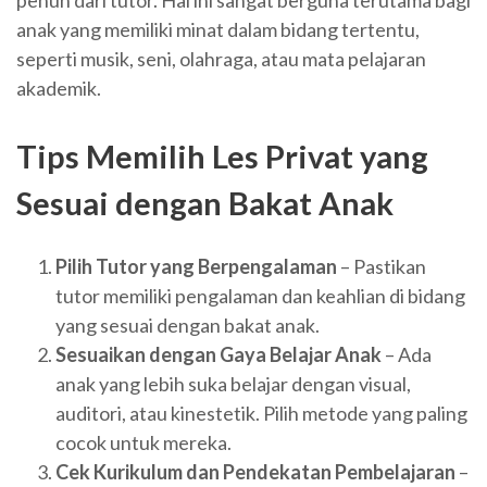
anak yang memiliki minat dalam bidang tertentu,
seperti musik, seni, olahraga, atau mata pelajaran
akademik.
Tips Memilih Les Privat yang
Sesuai dengan Bakat Anak
Pilih Tutor yang Berpengalaman
– Pastikan
tutor memiliki pengalaman dan keahlian di bidang
yang sesuai dengan bakat anak.
Sesuaikan dengan Gaya Belajar Anak
– Ada
anak yang lebih suka belajar dengan visual,
auditori, atau kinestetik. Pilih metode yang paling
cocok untuk mereka.
Cek Kurikulum dan Pendekatan Pembelajaran
–