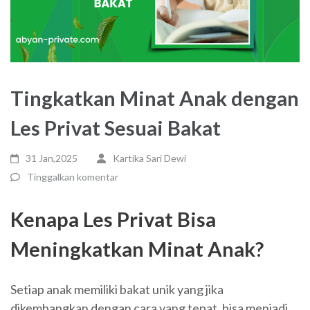
Tingkatkan Minat Anak dengan
Les Privat Sesuai Bakat
31 Jan,2025
Kartika Sari Dewi
Tinggalkan komentar
Kenapa Les Privat Bisa
Meningkatkan Minat Anak?
Setiap anak memiliki bakat unik yang jika
dikembangkan dengan cara yang tepat, bisa menjadi