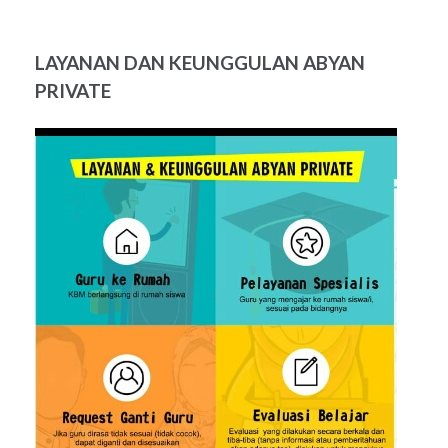
LAYANAN DAN KEUNGGULAN ABYAN
PRIVATE