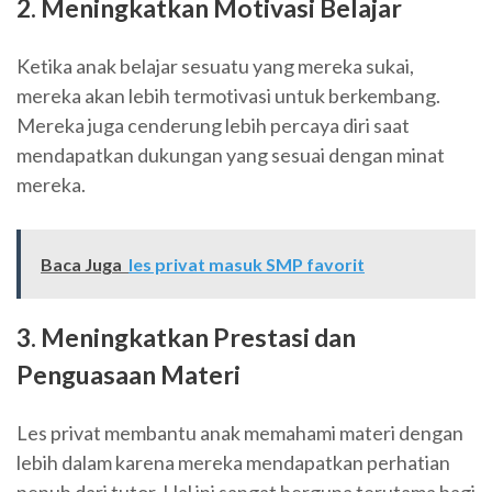
2.
Meningkatkan Motivasi Belajar
Ketika anak belajar sesuatu yang mereka sukai,
mereka akan lebih termotivasi untuk berkembang.
Mereka juga cenderung lebih percaya diri saat
mendapatkan dukungan yang sesuai dengan minat
mereka.
Baca Juga
les privat masuk SMP favorit
3.
Meningkatkan Prestasi dan
Penguasaan Materi
Les privat membantu anak memahami materi dengan
lebih dalam karena mereka mendapatkan perhatian
penuh dari tutor. Hal ini sangat berguna terutama bagi