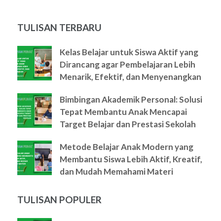
TULISAN TERBARU
Kelas Belajar untuk Siswa Aktif yang
Dirancang agar Pembelajaran Lebih
Menarik, Efektif, dan Menyenangkan
Bimbingan Akademik Personal: Solusi
Tepat Membantu Anak Mencapai
Target Belajar dan Prestasi Sekolah
Metode Belajar Anak Modern yang
Membantu Siswa Lebih Aktif, Kreatif,
dan Mudah Memahami Materi
TULISAN POPULER