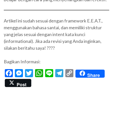
Artikel ini sudah sesuai dengan framework E.E.A.T.,
menggunakan bahasa santai, dan memiliki struktur
yang jelas sesuai dengan intent kata kunci
(informational). Jika ada revisi yang Anda inginkan,
silakan beritahu saya! ????
Bagikan Informasi:
Facebook
Messenger
Twitter
WhatsApp
Line
Telegram
Copy
Share
Link
Post